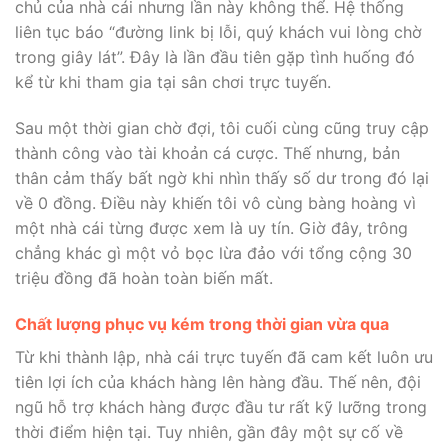
chủ của nhà cái nhưng lần này không thể. Hệ thống
liên tục báo “đường link bị lỗi, quý khách vui lòng chờ
trong giây lát”. Đây là lần đầu tiên gặp tình huống đó
kể từ khi tham gia tại sân chơi trực tuyến.
Sau một thời gian chờ đợi, tôi cuối cùng cũng truy cập
thành công vào tài khoản cá cược. Thế nhưng, bản
thân cảm thấy bất ngờ khi nhìn thấy số dư trong đó lại
về 0 đồng. Điều này khiến tôi vô cùng bàng hoàng vì
một nhà cái từng được xem là uy tín. Giờ đây, trông
chẳng khác gì một vỏ bọc lừa đảo với tổng cộng 30
triệu đồng đã hoàn toàn biến mất.
Chất lượng phục vụ kém trong thời gian vừa qua
Từ khi thành lập, nhà cái trực tuyến đã cam kết luôn ưu
tiên lợi ích của khách hàng lên hàng đầu. Thế nên, đội
ngũ hỗ trợ khách hàng được đầu tư rất kỹ lưỡng trong
thời điểm hiện tại. Tuy nhiên, gần đây một sự cố về