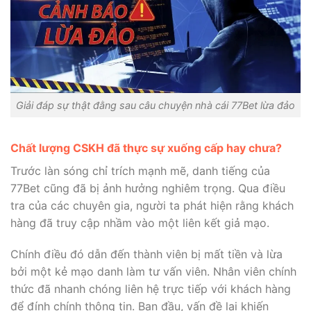
Giải đáp sự thật đằng sau câu chuyện nhà cái 77Bet lừa đảo
Chất lượng CSKH đã thực sự xuống cấp hay chưa?
Trước làn sóng chỉ trích mạnh mẽ, danh tiếng của
77Bet cũng đã bị ảnh hưởng nghiêm trọng. Qua điều
tra của các chuyên gia, người ta phát hiện rằng khách
hàng đã truy cập nhầm vào một liên kết giả mạo.
Chính điều đó dẫn đến thành viên bị mất tiền và lừa
bởi một kẻ mạo danh làm tư vấn viên. Nhân viên chính
thức đã nhanh chóng liên hệ trực tiếp với khách hàng
để đính chính thông tin. Ban đầu, vấn đề lại khiến