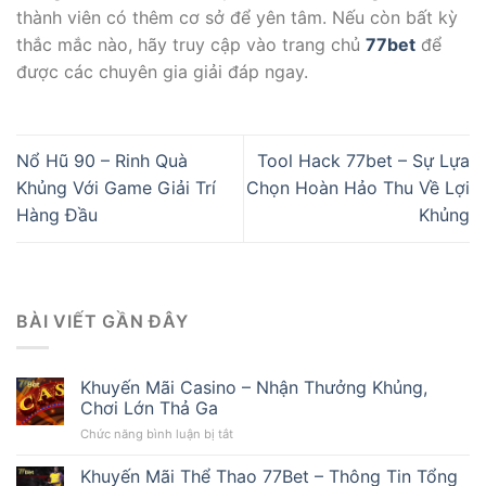
thành viên có thêm cơ sở để yên tâm. Nếu còn bất kỳ
thắc mắc nào, hãy truy cập vào trang chủ
77bet
để
được các chuyên gia giải đáp ngay.
Nổ Hũ 90 – Rinh Quà
Tool Hack 77bet – Sự Lựa
Khủng Với Game Giải Trí
Chọn Hoàn Hảo Thu Về Lợi
Hàng Đầu
Khủng
BÀI VIẾT GẦN ĐÂY
Khuyến Mãi Casino – Nhận Thưởng Khủng,
Chơi Lớn Thả Ga
Chức năng bình luận bị tắt
ở
Khuyến
Mãi
Khuyến Mãi Thể Thao 77Bet – Thông Tin Tổng