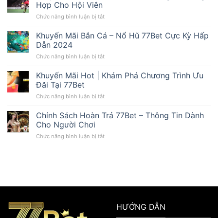
Casino
Hợp Cho Hội Viên
–
Chức năng bình luận bị tắt
ở
Nhận
Khuyến
Thưởng
Mãi
Khuyến Mãi Bắn Cá – Nổ Hũ 77Bet Cực Kỳ Hấp
Khủng,
Thể
Chơi
Dẫn 2024
Thao
Lớn
Chức năng bình luận bị tắt
ở
77Bet
Thả
Khuyến
–
Ga
Mãi
Khuyến Mãi Hot | Khám Phá Chương Trình Ưu
Thông
Bắn
Tin
Đãi Tại 77Bet
Cá
Tổng
Chức năng bình luận bị tắt
ở
–
Hợp
Khuyến
Nổ
Cho
Mãi
Chính Sách Hoàn Trả 77Bet – Thông Tin Dành
Hũ
Hội
Hot
77Bet
Cho Người Chơi
Viên
|
Cực
Chức năng bình luận bị tắt
ở
Khám
Kỳ
Chính
Phá
Hấp
Sách
Chương
Dẫn
Hoàn
Trình
2024
Trả
Ưu
77Bet
Đãi
–
Tại
Thông
77Bet
Tin
HƯỚNG DẪN
Dành