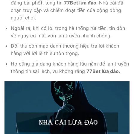
đăng bài phốt, tung tin
77Bet lừa đảo
. Nhà cái đã
chặn truy cập và chiếm đoạt tiền của cộng đồng
người chơi.
Ngoài ra, khi có lỗi trong hệ thống rút tiền, tin đồn
về nguy cơ mất vốn lan truyền nhanh chóng.
Đối thủ còn mạo danh thương hiệu trả lời khách
hàng với lời lẽ thiếu tôn trọng.
Họ cũng giả dạng khách hàng lâu năm để lan truyền
thông tin sai lệch, vu khống rằng
77Bet lừa đảo.