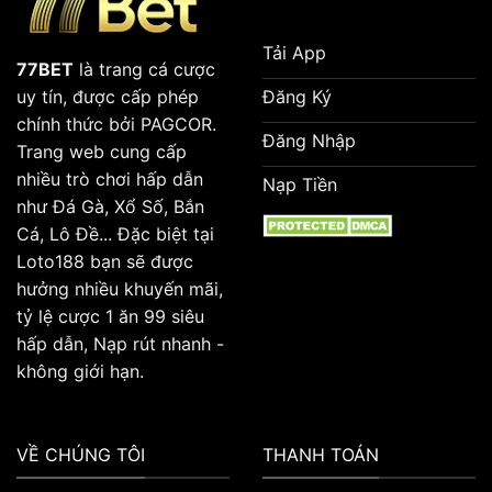
Cho
Người
Chơi
Tải App
77BET
là trang cá cược
uy tín, được cấp phép
Đăng Ký
chính thức bởi PAGCOR.
Đăng Nhập
Trang web cung cấp
nhiều trò chơi hấp dẫn
Nạp Tiền
như Đá Gà, Xổ Số, Bắn
Cá, Lô Đề... Đặc biệt tại
Loto188 bạn sẽ được
hưởng nhiều khuyến mãi,
tỷ lệ cược 1 ăn 99 siêu
hấp dẫn, Nạp rút nhanh -
không giới hạn.
VỀ CHÚNG TÔI
THANH TOÁN