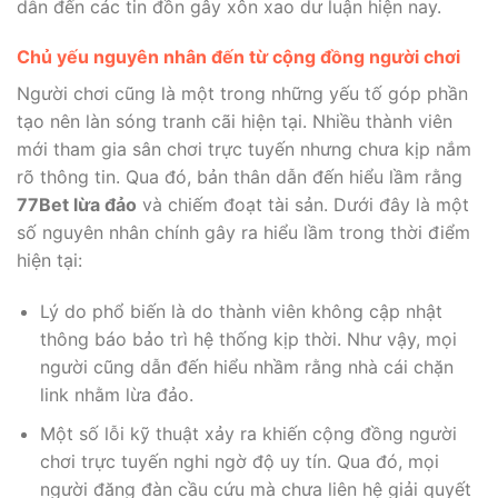
dẫn đến các tin đồn gây xôn xao dư luận hiện nay.
Chủ yếu nguyên nhân đến từ cộng đồng người chơi
Người chơi cũng là một trong những yếu tố góp phần
tạo nên làn sóng tranh cãi hiện tại. Nhiều thành viên
mới tham gia sân chơi trực tuyến nhưng chưa kịp nắm
rõ thông tin. Qua đó, bản thân dẫn đến hiểu lầm rằng
77Bet lừa đảo
và chiếm đoạt tài sản. Dưới đây là một
số nguyên nhân chính gây ra hiểu lầm trong thời điểm
hiện tại:
Lý do phổ biến là do thành viên không cập nhật
thông báo bảo trì hệ thống kịp thời. Như vậy, mọi
người cũng dẫn đến hiểu nhầm rằng nhà cái chặn
link nhằm lừa đảo.
Một số lỗi kỹ thuật xảy ra khiến cộng đồng người
chơi trực tuyến nghi ngờ độ uy tín. Qua đó, mọi
người đăng đàn cầu cứu mà chưa liên hệ giải quyết