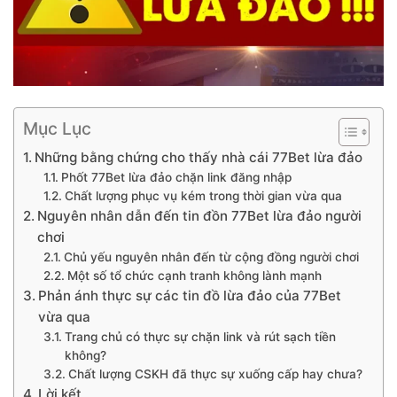
Mục Lục
Những bằng chứng cho thấy nhà cái 77Bet lừa đảo
Phốt 77Bet lừa đảo chặn link đăng nhập
Chất lượng phục vụ kém trong thời gian vừa qua
Nguyên nhân dẫn đến tin đồn 77Bet lừa đảo người
chơi
Chủ yếu nguyên nhân đến từ cộng đồng người chơi
Một số tổ chức cạnh tranh không lành mạnh
Phản ánh thực sự các tin đồ lừa đảo của 77Bet
vừa qua
Trang chủ có thực sự chặn link và rút sạch tiền
không?
Chất lượng CSKH đã thực sự xuống cấp hay chưa?
Lời kết