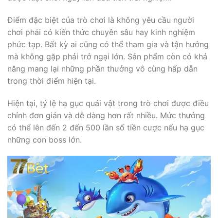
Điểm đặc biệt của trò chơi là không yêu cầu người
chơi phải có kiến thức chuyên sâu hay kinh nghiệm
phức tạp. Bất kỳ ai cũng có thể tham gia và tận hưởng
mà không gặp phải trở ngại lớn. Sản phẩm còn có khả
năng mang lại những phần thưởng vô cùng hấp dẫn
trong thời điểm hiện tại.
Hiện tại, tỷ lệ hạ gục quái vật trong trò chơi được điều
chỉnh đơn giản và dễ dàng hơn rất nhiều. Mức thưởng
có thể lên đến 2 đến 500 lần số tiền cược nếu hạ gục
những con boss lớn.