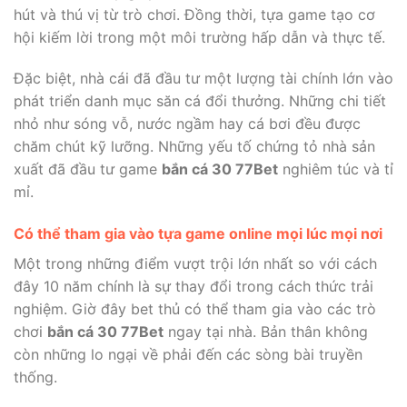
hút và thú vị từ trò chơi. Đồng thời, tựa game tạo cơ
hội kiếm lời trong một môi trường hấp dẫn và thực tế.
Đặc biệt, nhà cái đã đầu tư một lượng tài chính lớn vào
phát triển danh mục săn cá đổi thưởng. Những chi tiết
nhỏ như sóng vỗ, nước ngầm hay cá bơi đều được
chăm chút kỹ lưỡng. Những yếu tố chứng tỏ nhà sản
xuất đã đầu tư game
bắn cá 30 77Bet
nghiêm túc và tỉ
mỉ.
Có thể tham gia vào tựa game online mọi lúc mọi nơi
Một trong những điểm vượt trội lớn nhất so với cách
đây 10 năm chính là sự thay đổi trong cách thức trải
nghiệm. Giờ đây bet thủ có thể tham gia vào các trò
chơi
bắn cá 30 77Bet
ngay tại nhà. Bản thân không
còn những lo ngại về phải đến các sòng bài truyền
thống.