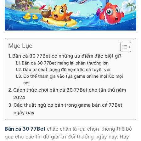
Mục Lục
Bắn cá 30 77Bet có những ưu điểm đặc biệt gì?
Bắn cá 30 77Bet mang lại phần thưởng lớn
Đầu tư chất lượng đồ họa trên cả tuyệt vời
Có thể tham gia vào tựa game online mọi lúc mọi
nơi
Cách thức chơi bắn cá 30 77Bet cho tân thủ năm
2024
Các thuật ngữ cơ bản trong game bắn cá 77Bet
ngày nay
Bắn cá 30 77Bet
chắc chắn là lựa chọn không thể bỏ
qua cho các tín đồ giải trí đổi thưởng ngày nay. Hãy