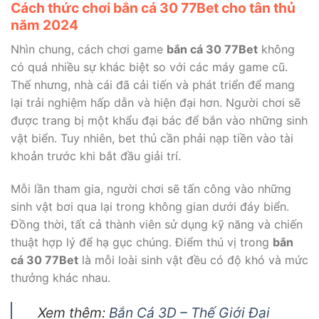
Cách thức chơi bắn cá 30 77Bet cho tân thủ
năm 2024
Nhìn chung, cách chơi game
bắn cá 30 77Bet
không
có quá nhiều sự khác biệt so với các máy game cũ.
Thế nhưng, nhà cái đã cải tiến và phát triển để mang
lại trải nghiệm hấp dẫn và hiện đại hơn. Người chơi sẽ
được trang bị một khẩu đại bác để bắn vào những sinh
vật biển. Tuy nhiên, bet thủ cần phải nạp tiền vào tài
khoản trước khi bắt đầu giải trí.
Mỗi lần tham gia, người chơi sẽ tấn công vào những
sinh vật bơi qua lại trong không gian dưới đáy biển.
Đồng thời, tất cả thành viên sử dụng kỹ năng và chiến
thuật hợp lý để hạ gục chúng. Điểm thú vị trong
bắn
cá 30 77Bet
là mỗi loài sinh vật đều có độ khó và mức
thưởng khác nhau.
Xem thêm:
Bắn Cá 3D – Thế Giới Đại