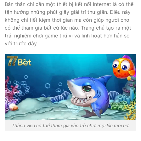
Bản thân chỉ cần một thiết bị kết nối Internet là có thể
tận hưởng những phút giây giải trí thư giãn. Điều này
không chỉ tiết kiệm thời gian mà còn giúp người chơi
có thể tham gia bất cứ lúc nào. Trang chủ tạo ra một
trải nghiệm chơi game thú vị và linh hoạt hơn hẳn so
với trước đây.
Thành viên có thể tham gia vào trò chơi mọi lúc mọi nơi