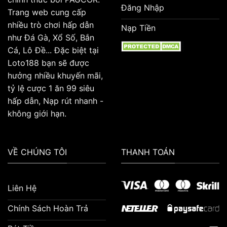
Đăng Nhập
Trang web cung cấp
nhiều trò chơi hấp dẫn
Nạp Tiền
như Đá Gà, Xổ Số, Bắn
Cá, Lô Đề... Đặc biệt tại
Loto188 bạn sẽ được
hưởng nhiều khuyến mãi,
tỷ lệ cược 1 ăn 99 siêu
hấp dẫn, Nạp rút nhanh -
không giới hạn.
VỀ CHÚNG TÔI
THANH TOÁN
Liên Hệ
Chính Sách Hoàn Trả