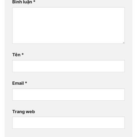
Bình luận
*
Tên
*
Email
*
Trang web