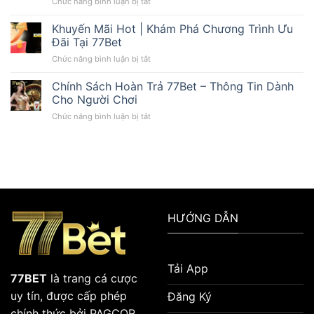
Chức năng bình luận bị tắt
ở
77Bet
Thả
Khuyến
–
Ga
Mãi
Khuyến Mãi Hot | Khám Phá Chương Trình Ưu
Thông
Bắn
Tin
Đãi Tại 77Bet
Cá
Tổng
Chức năng bình luận bị tắt
ở
–
Hợp
Khuyến
Nổ
Cho
Mãi
Chính Sách Hoàn Trả 77Bet – Thông Tin Dành
Hũ
Hội
Hot
77Bet
Cho Người Chơi
Viên
|
Cực
Chức năng bình luận bị tắt
ở
Khám
Kỳ
Chính
Phá
Hấp
Sách
Chương
Dẫn
Hoàn
Trình
2024
Trả
Ưu
77Bet
Đãi
–
Tại
Thông
77Bet
Tin
HƯỚNG DẪN
Dành
Cho
Người
Chơi
Tải App
77BET
là trang cá cược
uy tín, được cấp phép
Đăng Ký
chính thức bởi PAGCOR.