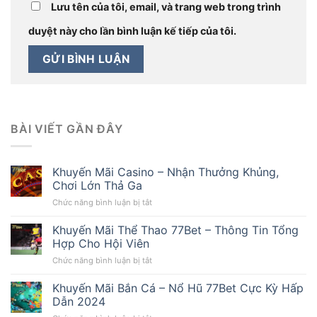
Lưu tên của tôi, email, và trang web trong trình
duyệt này cho lần bình luận kế tiếp của tôi.
BÀI VIẾT GẦN ĐÂY
Khuyến Mãi Casino – Nhận Thưởng Khủng,
Chơi Lớn Thả Ga
Chức năng bình luận bị tắt
ở
Khuyến
Mãi
Khuyến Mãi Thể Thao 77Bet – Thông Tin Tổng
Casino
Hợp Cho Hội Viên
–
Chức năng bình luận bị tắt
ở
Nhận
Khuyến
Thưởng
Mãi
Khuyến Mãi Bắn Cá – Nổ Hũ 77Bet Cực Kỳ Hấp
Khủng,
Thể
Chơi
Dẫn 2024
Thao
Lớn