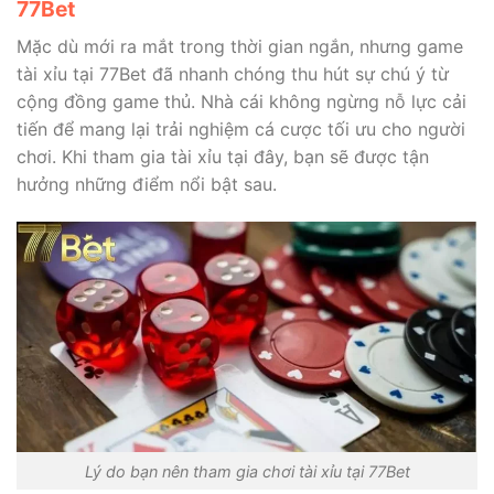
77Bet
Mặc dù mới ra mắt trong thời gian ngắn, nhưng game
tài xỉu tại 77Bet đã nhanh chóng thu hút sự chú ý từ
cộng đồng game thủ. Nhà cái không ngừng nỗ lực cải
tiến để mang lại trải nghiệm cá cược tối ưu cho người
chơi. Khi tham gia tài xỉu tại đây, bạn sẽ được tận
hưởng những điểm nổi bật sau.
Lý do bạn nên tham gia chơi tài xỉu tại 77Bet