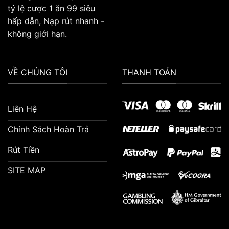
tỷ lệ cược 1 ăn 99 siêu
hấp dẫn, Nạp rút nhanh -
không giới hạn.
VỀ CHÚNG TÔI
THANH TOÁN
Liên Hệ
Chính Sách Hoàn Trả
Rút Tiền
SITE MAP