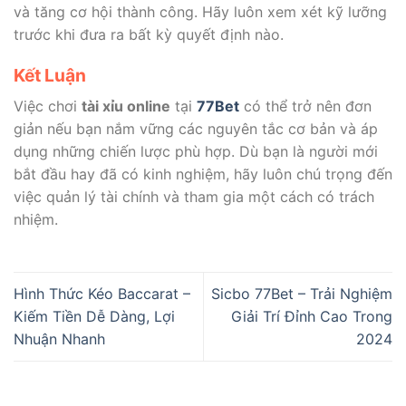
và tăng cơ hội thành công. Hãy luôn xem xét kỹ lưỡng
trước khi đưa ra bất kỳ quyết định nào.
Kết Luận
Việc chơi
tài xỉu online
tại
77Bet
có thể trở nên đơn
giản nếu bạn nắm vững các nguyên tắc cơ bản và áp
dụng những chiến lược phù hợp. Dù bạn là người mới
bắt đầu hay đã có kinh nghiệm, hãy luôn chú trọng đến
việc quản lý tài chính và tham gia một cách có trách
nhiệm.
Hình Thức Kéo Baccarat –
Sicbo 77Bet – Trải Nghiệm
Kiếm Tiền Dễ Dàng, Lợi
Giải Trí Đỉnh Cao Trong
Nhuận Nhanh
2024