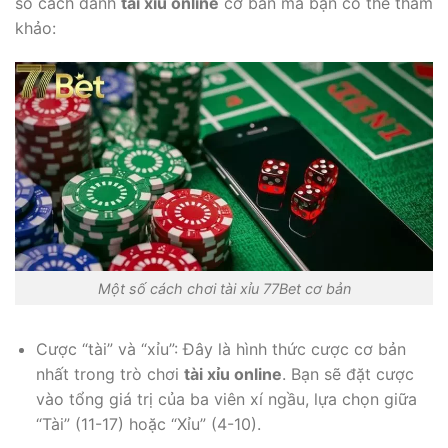
số cách đánh
tài xỉu online
cơ bản mà bạn có thể tham
khảo:
Một số cách chơi tài xỉu 77Bet cơ bản
Cược “tài” và “xỉu”: Đây là hình thức cược cơ bản
nhất trong trò chơi
tài xỉu online
. Bạn sẽ đặt cược
vào tổng giá trị của ba viên xí ngầu, lựa chọn giữa
“Tài” (11-17) hoặc “Xỉu” (4-10).