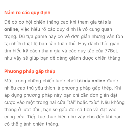
Nắm rõ các quy định
Để có cơ hội chiến thắng cao khi tham gia
tài xỉu
online
, việc hiểu rõ các quy định là vô cùng quan
trọng. Dù tựa game này có vẻ đơn giản nhưng vẫn tồn
tại nhiều luật lệ bạn cần tuân thủ. Hãy dành thời gian
tìm hiểu kỹ cách tham gia và các quy tắc của 77Bet,
như vậy sẽ giúp bạn dễ dàng giành được chiến thắng.
Phương pháp gấp thếp
Một trong những chiến lược chơi
tài xỉu online
được
nhiều cao thủ yêu thích là phương pháp gấp thếp. Khi
áp dụng phương pháp này bạn chỉ cần đơn giản đặt
cược vào một trong hai cửa “tài” hoặc “xỉu”. Nếu không
thắng ở lượt đầu, bạn sẽ gấp đôi số tiền và đặt vào
cùng cửa. Tiếp tục thực hiện như vậy cho đến khi bạn
có thể giành chiến thắng.