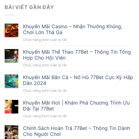
BÀI VIẾT GẦN ĐÂY
Khuyến Mãi Casino – Nhận Thưởng Khủng,
Chơi Lớn Thả Ga
Chức năng bình luận bị tắt
ở
Khuyến
Mãi
Khuyến Mãi Thể Thao 77Bet – Thông Tin Tổng
Casino
Hợp Cho Hội Viên
–
Chức năng bình luận bị tắt
ở
Nhận
Khuyến
Thưởng
Mãi
Khuyến Mãi Bắn Cá – Nổ Hũ 77Bet Cực Kỳ Hấp
Khủng,
Thể
Chơi
Dẫn 2024
Thao
Lớn
Chức năng bình luận bị tắt
ở
77Bet
Thả
Khuyến
–
Ga
Mãi
Khuyến Mãi Hot | Khám Phá Chương Trình Ưu
Thông
Bắn
Tin
Đãi Tại 77Bet
Cá
Tổng
Chức năng bình luận bị tắt
ở
–
Hợp
Khuyến
Nổ
Cho
Mãi
Chính Sách Hoàn Trả 77Bet – Thông Tin Dành
Hũ
Hội
Hot
77Bet
Cho Người Chơi
Viên
|
Cực