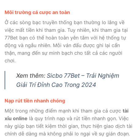
Môi trường cá cược an toàn
Ở các sòng bạc truyền thống bạn thường lo lắng về
việc mất tiền khi tham gia. Tuy nhiên, khi tham gia tại
77Bet bạn có thể hoàn toàn yên tâm với hệ thống tự
động và ngẫu nhiên. Mỗi ván đấu được ghi lại cẩn
thận, mang đến sự minh bạch cho tất cả các người
chơi.
Xem thêm:
Sicbo 77Bet – Trải Nghiệm
Giải Trí Đỉnh Cao Trong 2024
Nạp rút tiền nhanh chóng
Một trong những điểm mạnh khi tham gia cá cược
tài
xỉu online
là quy trình nạp và rút tiền nhanh gọn. Việc
này giúp bạn tiết kiệm thời gian, thực hiện giao dịch tài
chính dễ dàng mà không phải lo ngại về sự gián đoạn.